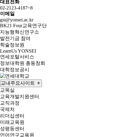
대표전화
02-2123-4187~8
이메일
gsi@yonsei.ac.kr
BK21 Four교육연구단
지능형혁신연구소
발전기금 참여
학술정보원
LearnUs YONSEI
연세포탈서비스
정보대학원 총동창회
대학정보공시
교내주요사이트
교목실
교육개발지원센터
교직과정
국제처
리더십센터
미래교육원
성평등센터
언어연구교육원