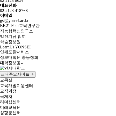
02-2123-8654
대표전화
02-2123-4187~8
이메일
gsi@yonsei.ac.kr
BK21 Four교육연구단
지능형혁신연구소
발전기금 참여
학술정보원
LearnUs YONSEI
연세포탈서비스
정보대학원 총동창회
대학정보공시
교내주요사이트
교목실
교육개발지원센터
교직과정
국제처
리더십센터
미래교육원
성평등센터