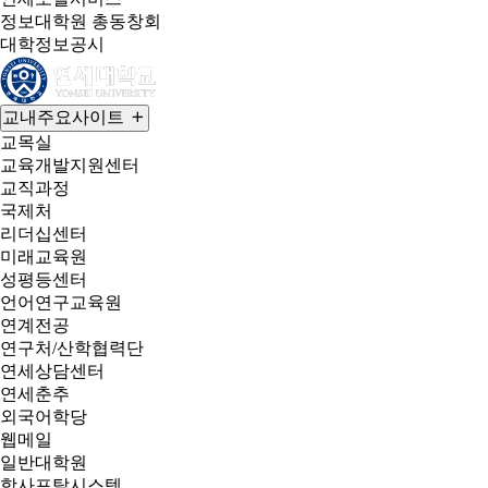
정보대학원 총동창회
대학정보공시
교내주요사이트
교목실
교육개발지원센터
교직과정
국제처
리더십센터
미래교육원
성평등센터
언어연구교육원
연계전공
연구처/산학협력단
연세상담센터
연세춘추
외국어학당
웹메일
일반대학원
학사포탈시스템