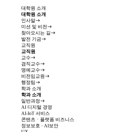
대학원 소개
대학원 소개
인사말
미션 및 비전
찾아오시는 길
발전 기금
교직원
교직원
교수
겸직교수
명예교수
비전임교원
행정팀
학과 소개
학과 소개
일반과정
AI 디지털 경영
AI-IoT 서비스
콘텐츠ㆍ플랫폼 비즈니스
정보보호 · AI보안
UX