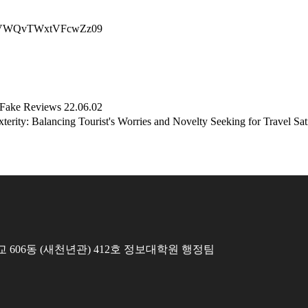
TN0VWQvTWxtVFcwZz09
Fake Reviews
22.06.02
 Balancing Tourist's Worries and Novelty Seeking for Travel Sati
 606동 (새천년관) 412호 정보대학원 행정팀