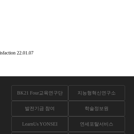
sfaction
22.01.07
BK21 Four교육연구단
지능형혁신연구소
발전기금 참여
학술정보원
LearnUs YONSEI
연세포탈서비스