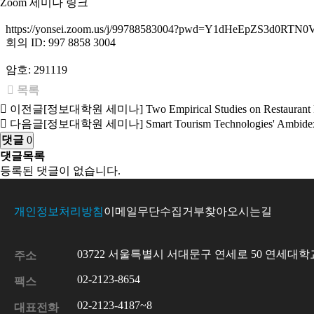
Zoom 세미나 링크
https://yonsei.zoom.us/j/99788583004?pwd=Y1dHeEpZS3d0R
회의 ID: 997 8858 3004
암호: 291119
목록
이전글
[정보대학원 세미나] Two Empirical Studies on Restaurant 
다음글
[정보대학원 세미나] Smart Tourism Technologies' Ambidexterity:
댓글
0
댓글목록
등록된 댓글이 없습니다.
개인정보처리방침
이메일무단수집거부
찾아오시는길
03722 서울특별시 서대문구 연세로 50 연세대학교
주소
02-2123-8654
팩스
02-2123-4187~8
대표전화