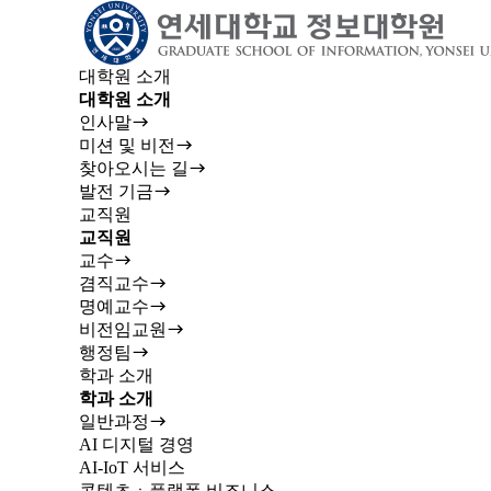
대학원 소개
대학원 소개
인사말
미션 및 비전
찾아오시는 길
발전 기금
교직원
교직원
교수
겸직교수
명예교수
비전임교원
행정팀
학과 소개
학과 소개
일반과정
AI 디지털 경영
AI-IoT 서비스
콘텐츠ㆍ플랫폼 비즈니스