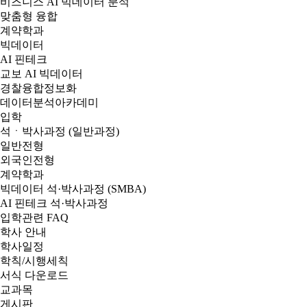
비즈니스 AI 빅데이터 분석
맞춤형 융합
계약학과
빅데이터
AI 핀테크
교보 AI 빅데이터
경찰융합정보화
데이터분석아카데미
입학
석ㆍ박사과정 (일반과정)
일반전형
외국인전형
계약학과
빅데이터 석·박사과정 (SMBA)
AI 핀테크 석·박사과정
입학관련 FAQ
학사 안내
학사일정
학칙/시행세칙
서식 다운로드
교과목
게시판