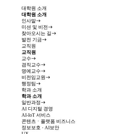
대학원 소개
대학원 소개
인사말
미션 및 비전
찾아오시는 길
발전 기금
교직원
교직원
교수
겸직교수
명예교수
비전임교원
행정팀
학과 소개
학과 소개
일반과정
AI 디지털 경영
AI-IoT 서비스
콘텐츠ㆍ플랫폼 비즈니스
정보보호 · AI보안
UX