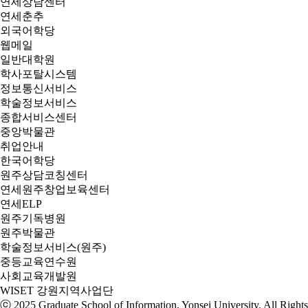
연세상담센터
연세춘추
외국어학당
웹메일
일반대학원
학사포탈시스템
정보통신서비스
학술정보서비스
종합서비스센터
중앙박물관
취업안내
한국어학당
원주상담코칭센터
연세원주창업보육센터
연세ELP
원주기독병원
원주박물관
학술정보서비스(원주)
중등교육연수원
사회교육개발원
WISET 강원지역사업단
ⓒ 2025
Graduate School of Information, Yonsei University
. All Right