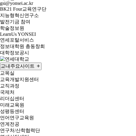
gsi@yonsei.ac.kr
BK21 Four교육연구단
지능형혁신연구소
발전기금 참여
학술정보원
LearnUs YONSEI
연세포탈서비스
정보대학원 총동창회
대학정보공시
교내주요사이트
교목실
교육개발지원센터
교직과정
국제처
리더십센터
미래교육원
성평등센터
언어연구교육원
연계전공
연구처/산학협력단