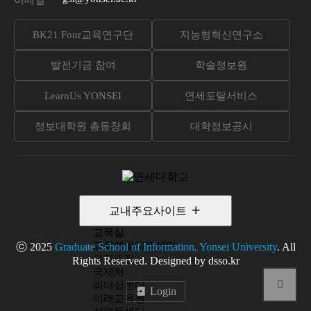
이메일
BK21 Four교육연구단
지능형혁신연구소
발전기금 참여
학술정보원
LearnUs YONSEI
연세포탈서비스
정보대학원 총동창회
대학정보공시
교내주요사이트
교목실
교육개발지원센터
ⓒ 2025
Graduate School of Information, Yonsei University
. All
교직과정
Rights Reserved. Designed by dsso.kr
국제처
리더십센터
Login
미래교육원