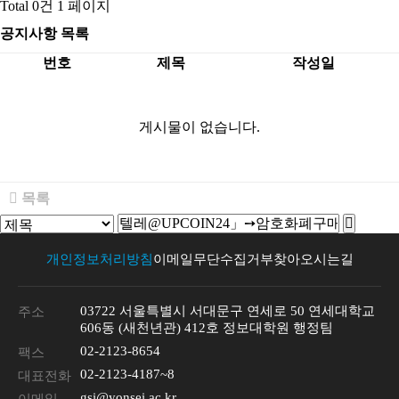
Total 0건
1 페이지
공지사항 목록
번호
제목
작성일
게시물이 없습니다.
목록
개인정보처리방침
이메일무단수집거부
찾아오시는길
03722 서울특별시 서대문구 연세로 50 연세대학교
주소
606동 (새천년관) 412호 정보대학원 행정팀
02-2123-8654
팩스
02-2123-4187~8
대표전화
gsi@yonsei.ac.kr