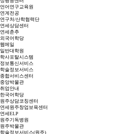
성평등센터
언어연구교육원
연계전공
연구처/산학협력단
연세상담센터
연세춘추
외국어학당
웹메일
일반대학원
학사포탈시스템
정보통신서비스
학술정보서비스
종합서비스센터
중앙박물관
취업안내
한국어학당
원주상담코칭센터
연세원주창업보육센터
연세ELP
원주기독병원
원주박물관
학술정보서비스(원주)