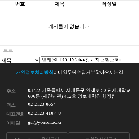
번호
제목
작성일
게시물이 없습니다.
목록
개인정보처리방침
이메일무단수집거부
찾아오시는길
03722 서울특별시 서대문구 연세로 50 연세대학교
주소
606동 (새천년관) 412호 정보대학원 행정팀
02-2123-8654
팩스
02-2123-4187~8
대표전화
gsi@yonsei.ac.kr
이메일