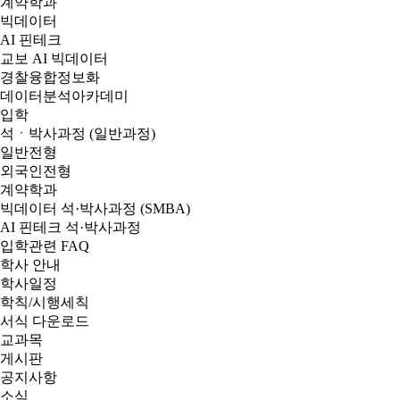
계약학과
빅데이터
AI 핀테크
교보 AI 빅데이터
경찰융합정보화
데이터분석아카데미
입학
석ㆍ박사과정 (일반과정)
일반전형
외국인전형
계약학과
빅데이터 석·박사과정 (SMBA)
AI 핀테크 석·박사과정
입학관련 FAQ
학사 안내
학사일정
학칙/시행세칙
서식 다운로드
교과목
게시판
공지사항
소식