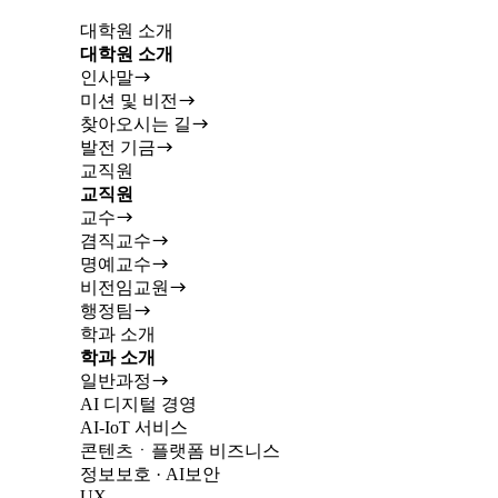
대학원 소개
대학원 소개
인사말
미션 및 비전
찾아오시는 길
발전 기금
교직원
교직원
교수
겸직교수
명예교수
비전임교원
행정팀
학과 소개
학과 소개
일반과정
AI 디지털 경영
AI-IoT 서비스
콘텐츠ㆍ플랫폼 비즈니스
정보보호 · AI보안
UX