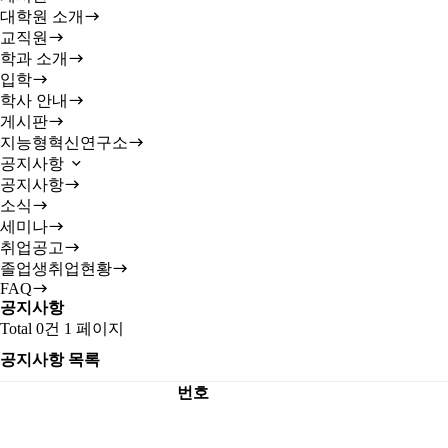
대학원 소개
교직원
학과 소개
입학
학사 안내
게시판
지능형혁신연구소
공지사항
공지사항
소식
세미나
취업공고
졸업생취업현황
FAQ
공지사항
Total 0건
1 페이지
공지사항 목록
번호