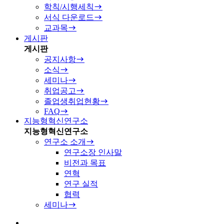
학칙/시행세칙
서식 다운로드
교과목
게시판
게시판
공지사항
소식
세미나
취업공고
졸업생취업현황
FAQ
지능형혁신연구소
지능형혁신연구소
연구소 소개
연구소장 인사말
비전과 목표
연혁
연구 실적
협력
세미나