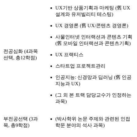
UX기반 상품기획과 마케팅 (舊 UX
설계와 유저빌리티 테스팅)
UX 경영론 (舊 UX/콘텐츠 경영론)
사물인터넷 인터랙션과 콘텐츠 기획
(舊 모바일 인터랙션과 콘텐츠기획)
전공심화 (4과목
UX 프랙티스
선택, 총12학점)
스타트업 프로젝트관리
인공지능: 신경망과 딥러닝 (舊 인공
지능과 UX)
(그 외 본 트랙 담당교수가 인정하는
과목)
부전공선택 (3과
(박사학위 논문 주제와 관련된 인접
목, 총9학점)
학문 분야의 석사 과목)