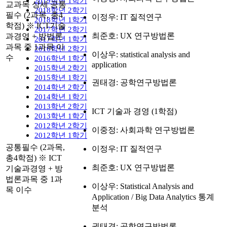
2019학년 1학기
교과목 상세 공통
2018학년 2학기
필수 (2과목, 총4
이정우: IT 질적연구
2018학년 1학기
학점) ※ ICT기술
2017학년 2학기
최준호: UX 연구방법론
과경영 + 방법론
2017학년 1학기
과목 중 1과목 이
2016학년 2학기
이상우: statistical analysis and
수
2016학년 1학기
application
2015학년 2학기
2015학년 1학기
권태경: 공학연구방법론
2014학년 2학기
2014학년 1학기
2013학년 2학기
ICT 기술과 경영 (1학점)
2013학년 1학기
2012학년 2학기
이중정: 사회과학 연구방법론
2012학년 1학기
공통필수 (2과목,
이정우: IT 질적연구
총4학점) ※ ICT
최준호: UX 연구방법론
기술과경영 + 방
법론과목 중 1과
이상우: Statistical Analysis and
목 이수
Application / Big Data Analytics 통계
분석
권태경: 공학연구방법론