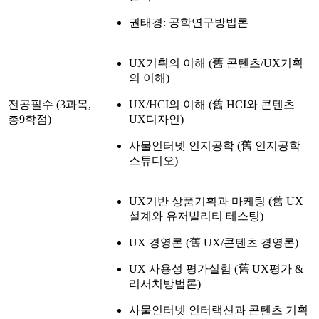
권태경: 공학연구방법론
UX기획의 이해 (舊 콘텐츠/UX기획
의 이해)
전공필수 (3과목,
UX/HCI의 이해 (舊 HCI와 콘텐츠
총9학점)
UX디자인)
사물인터넷 인지공학 (舊 인지공학
스튜디오)
UX기반 상품기획과 마케팅 (舊 UX
설계와 유저빌리티 테스팅)
UX 경영론 (舊 UX/콘텐츠 경영론)
UX 사용성 평가실험 (舊 UX평가 &
리서치방법론)
사물인터넷 인터랙션과 콘텐츠 기획