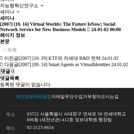
지능형혁신연구소
세미나
세미나
[2007] [10. 16] Virtual Worlds: The Future IsNow; Social
Network Service for New Business Models
24-01-02 00:00
페이지 정보
본문
목록
이전글
[2007] [10. 29] KTF의 차세대 R&D 전략
24.01.02
다음글
[2007] [09. 14] Smart Agents as VirtualIdentities
24.01.02
댓글
0
댓글목록
등록된 댓글이 없습니다.
개인정보처리방침
이메일무단수집거부
찾아오시는길
03722 서울특별시 서대문구 연세로 50 연세대학교
주소
606동 (새천년관) 412호 정보대학원 행정팀
02-2123-8654
팩스