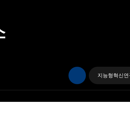
소
지능형혁신연