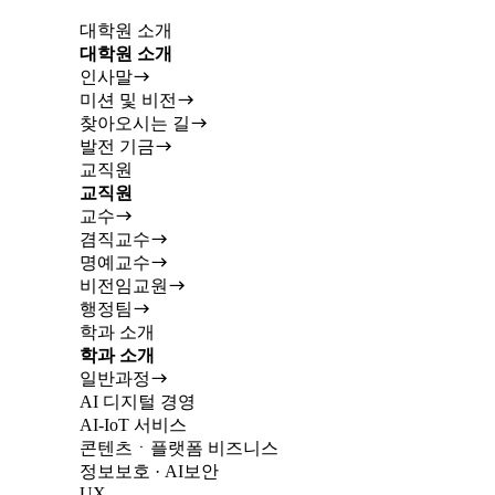
대학원 소개
대학원 소개
인사말
미션 및 비전
찾아오시는 길
발전 기금
교직원
교직원
교수
겸직교수
명예교수
비전임교원
행정팀
학과 소개
학과 소개
일반과정
AI 디지털 경영
AI-IoT 서비스
콘텐츠ㆍ플랫폼 비즈니스
정보보호 · AI보안
UX