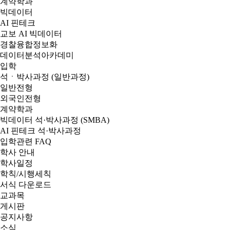
계약학과
빅데이터
AI 핀테크
교보 AI 빅데이터
경찰융합정보화
데이터분석아카데미
입학
석ㆍ박사과정 (일반과정)
일반전형
외국인전형
계약학과
빅데이터 석·박사과정 (SMBA)
AI 핀테크 석·박사과정
입학관련 FAQ
학사 안내
학사일정
학칙/시행세칙
서식 다운로드
교과목
게시판
공지사항
소식