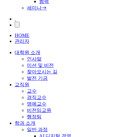
협력
세미나
HOME
관리자
대학원 소개
인사말
미션 및 비전
찾아오시는 길
발전 기금
교직원
교수
겸직교수
명예교수
비전임교원
행정팀
학과 소개
일반 과정
AI 디지털 경영