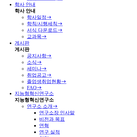
학사 안내
학사 안내
학사일정
학칙/시행세칙
서식 다운로드
교과목
게시판
게시판
공지사항
소식
세미나
취업공고
졸업생취업현황
FAQ
지능형혁신연구소
지능형혁신연구소
연구소 소개
연구소장 인사말
비전과 목표
연혁
연구 실적