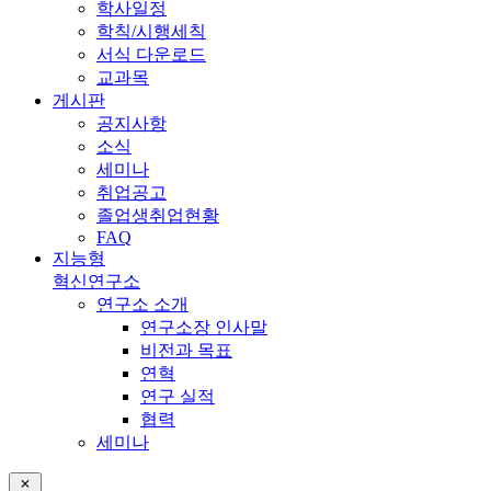
학사일정
학칙/시행세칙
서식 다운로드
교과목
게시판
공지사항
소식
세미나
취업공고
졸업생취업현황
FAQ
지능형
혁신연구소
연구소 소개
연구소장 인사말
비전과 목표
연혁
연구 실적
협력
세미나