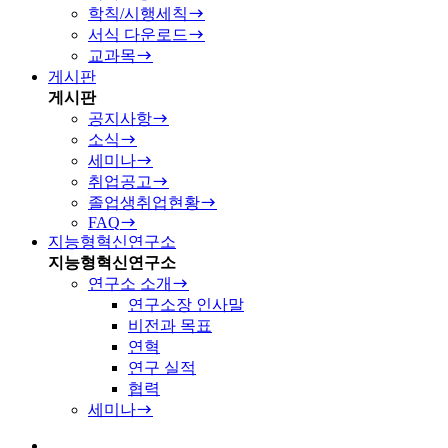
학칙/시행세칙
서식 다운로드
교과목
게시판
게시판
공지사항
소식
세미나
취업공고
졸업생취업현황
FAQ
지능형혁신연구소
지능형혁신연구소
연구소 소개
연구소장 인사말
비전과 목표
연혁
연구 실적
협력
세미나