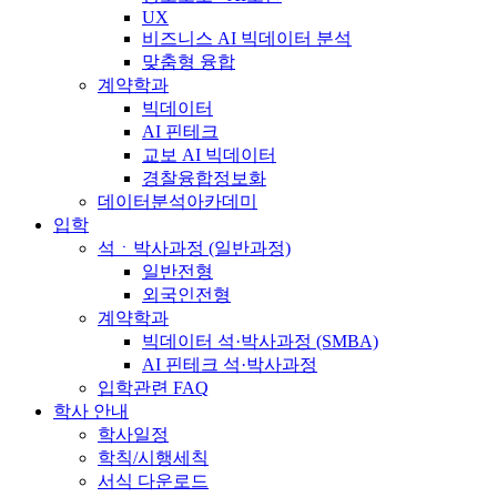
UX
비즈니스 AI 빅데이터 분석
맞춤형 융합
계약학과
빅데이터
AI 핀테크
교보 AI 빅데이터
경찰융합정보화
데이터분석아카데미
입학
석ㆍ박사과정 (일반과정)
일반전형
외국인전형
계약학과
빅데이터 석·박사과정 (SMBA)
AI 핀테크 석·박사과정
입학관련 FAQ
학사 안내
학사일정
학칙/시행세칙
서식 다운로드